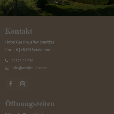
Kontakt
Hotel Gasthaus Waldmutter
Hardt 6 | 48324 Sendenhorst
02526 93 270
info@waldmutter.de
Öffnungszeiten