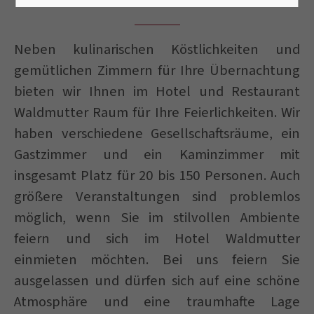
Neben kulinarischen Köstlichkeiten und
gemütlichen Zimmern für Ihre Übernachtung
bieten wir Ihnen im Hotel und Restaurant
Waldmutter Raum für Ihre Feierlichkeiten. Wir
haben verschiedene Gesellschaftsräume, ein
Gastzimmer und ein Kaminzimmer mit
insgesamt Platz für 20 bis 150 Personen. Auch
größere Veranstaltungen sind problemlos
möglich, wenn Sie im stilvollen Ambiente
feiern und sich im Hotel Waldmutter
einmieten möchten. Bei uns feiern Sie
ausgelassen und dürfen sich auf eine schöne
Atmosphäre und eine traumhafte Lage