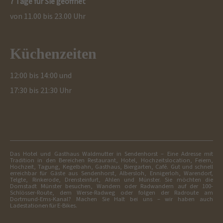
7 Tage für Sie geöffnet
von 11.00 bis 23.00 Uhr
Küchenzeiten
12:00 bis 14:00 und
17:30 bis 21:30 Uhr
Das Hotel und Gasthaus Waldmutter in Sendenhorst – Eine Adresse mit
Tradition in den Bereichen Restaurant, Hotel, Hochzeitslocation, Feiern,
Hochzeit, Tagung, Kegelbahn, Gasthaus, Biergarten, Café. Gut und schnell
erreichbar für Gäste aus Sendenhorst, Albersloh, Ennigerloh, Warendorf,
Telgte, Rinkerode, Drensteinfurt, Ahlen und Münster. Sie möchten die
Domstadt Münster besuchen, Wandern oder Radwandern auf der 100-
Schlösser-Route, dem Werse-Radweg oder folgen der Radroute am
Dortmund-Ems-Kanal? Machen Sie Halt bei uns – wir haben auch
Ladestationen für E-Bikes.