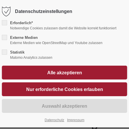
Waldmutter
Hotel
Restaurant
Tagungen
F
Datenschutzeinstellungen
Erforderlich*
Notwendige Cookies zulassen damit die Website korrekt funktioniert
Externe Medien
Externe Medien wie OpenStreetMap und Youtube zulassen
Statistik
Matomo Analytics zulassen
ben ist: Alfred Kitzig – W
Datenschutz
Impressum