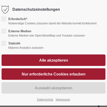
Waldmutter
Hotel
Restaurant
Tagungen
F
Datenschutzeinstellungen
Erforderlich*
Notwendige Cookies zulassen damit die Website korrekt funktioniert
Externe Medien
Externe Medien wie OpenStreetMap und Youtube zulassen
Statistik
Matomo Analytics zulassen
ntdecken – unser neuer Spi
Datenschutz
Impressum